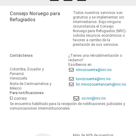
Consejo Noruego para
Todos nuestros servicios son
gratuitos y se implementan sin
Refugiados
intermediarios. Bajo ninguna
circunstancia el Consejo
Noruego para Refugiados (NRC)
solicita recursos económicos o
favores a cambio de la
prestación de sus servicios.
Contáctenos
¿Tienes una retroalimentación o
reclamo?
Escríbenos en:
Colombia, Ecuador y
mivozcuenta@nrc.no
Panamá:
Venezuela:
tuvozcuenta@nrc.no
Norte de Centroamérica y
hn.mivozcuentancam@nrc.no
México:
Para notificaciones
El correo:
co.nrc@nrc.no
Se encuentra habilitado para la recepción de notificaciones judiciales y
comunicaciones interinstitucionales.
Más de 90% de nuestros