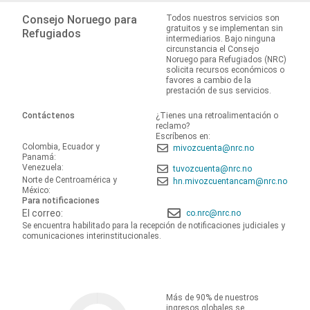
Consejo Noruego para
Todos nuestros servicios son
gratuitos y se implementan sin
Refugiados
intermediarios. Bajo ninguna
circunstancia el Consejo
Noruego para Refugiados (NRC)
solicita recursos económicos o
favores a cambio de la
prestación de sus servicios.
Contáctenos
¿Tienes una retroalimentación o
reclamo?
Escríbenos en:
Colombia, Ecuador y
mivozcuenta@nrc.no
Panamá:
Venezuela:
tuvozcuenta@nrc.no
Norte de Centroamérica y
hn.mivozcuentancam@nrc.no
México:
Para notificaciones
El correo:
co.nrc@nrc.no
Se encuentra habilitado para la recepción de notificaciones judiciales y
comunicaciones interinstitucionales.
Más de 90% de nuestros
ingresos globales se