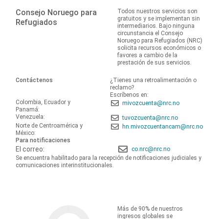
Consejo Noruego para
Todos nuestros servicios son
gratuitos y se implementan sin
Refugiados
intermediarios. Bajo ninguna
circunstancia el Consejo
Noruego para Refugiados (NRC)
solicita recursos económicos o
favores a cambio de la
prestación de sus servicios.
Contáctenos
¿Tienes una retroalimentación o
reclamo?
Escríbenos en:
Colombia, Ecuador y
mivozcuenta@nrc.no
Panamá:
Venezuela:
tuvozcuenta@nrc.no
Norte de Centroamérica y
hn.mivozcuentancam@nrc.no
México:
Para notificaciones
El correo:
co.nrc@nrc.no
Se encuentra habilitado para la recepción de notificaciones judiciales y
comunicaciones interinstitucionales.
Más de 90% de nuestros
ingresos globales se