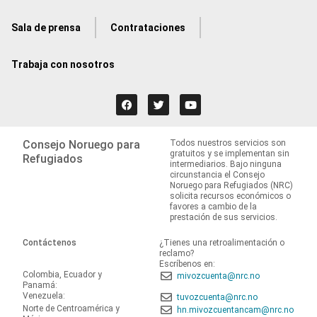
Sala de prensa
Contrataciones
Trabaja con nosotros
Consejo Noruego para
Todos nuestros servicios son
gratuitos y se implementan sin
Refugiados
intermediarios. Bajo ninguna
circunstancia el Consejo
Noruego para Refugiados (NRC)
solicita recursos económicos o
favores a cambio de la
prestación de sus servicios.
Contáctenos
¿Tienes una retroalimentación o
reclamo?
Escríbenos en:
Colombia, Ecuador y
mivozcuenta@nrc.no
Panamá:
Venezuela:
tuvozcuenta@nrc.no
Norte de Centroamérica y
hn.mivozcuentancam@nrc.no