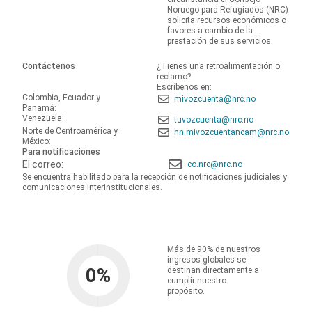
Noruego para Refugiados (NRC)
solicita recursos económicos o
favores a cambio de la
prestación de sus servicios.
Contáctenos
¿Tienes una retroalimentación o
reclamo?
Escríbenos en:
Colombia, Ecuador y
mivozcuenta@nrc.no
Panamá:
Venezuela:
tuvozcuenta@nrc.no
Norte de Centroamérica y
hn.mivozcuentancam@nrc.no
México:
Para notificaciones
El correo:
co.nrc@nrc.no
Se encuentra habilitado para la recepción de notificaciones judiciales y
comunicaciones interinstitucionales.
Más de 90% de nuestros
ingresos globales se
0
%
destinan directamente a
cumplir nuestro
propósito.