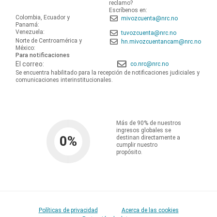
reclamo?
Escríbenos en:
Colombia, Ecuador y
mivozcuenta@nrc.no
Panamá:
Venezuela:
tuvozcuenta@nrc.no
Norte de Centroamérica y
hn.mivozcuentancam@nrc.no
México:
Para notificaciones
El correo:
co.nrc@nrc.no
Se encuentra habilitado para la recepción de notificaciones judiciales y
comunicaciones interinstitucionales.
Más de 90% de nuestros
ingresos globales se
0
%
destinan directamente a
cumplir nuestro
propósito.
Políticas de privacidad
Acerca de las cookies