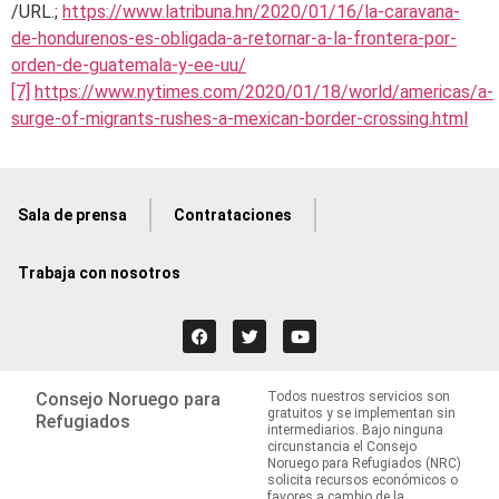
/URL.;
https://www.latribuna.hn/2020/01/16/la-caravana-
de-hondurenos-es-obligada-a-retornar-a-la-frontera-por-
orden-de-guatemala-y-ee-uu/
[7]
https://www.nytimes.com/2020/01/18/world/americas/a-
surge-of-migrants-rushes-a-mexican-border-crossing.html
Sala de prensa
Contrataciones
Trabaja con nosotros
Consejo Noruego para
Todos nuestros servicios son
gratuitos y se implementan sin
Refugiados
intermediarios. Bajo ninguna
circunstancia el Consejo
Noruego para Refugiados (NRC)
solicita recursos económicos o
favores a cambio de la