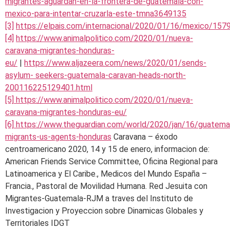
migrantes-aguardan-en-la-frontera-de-guatemala-con-
mexico-para-intentar-cruzarla-este-tmna3649135
[3]
https://elpais.com/internacional/2020/01/16/mexico/15
[4]
https://www.animalpolitico.com/2020/01/nueva-
caravana-migrantes-honduras-
eu/
|
https://www.aljazeera.com/news/2020/01/sends-
asylum- seekers-guatemala-caravan-heads-north-
200116225129401.html
[5]
https://www.animalpolitico.com/2020/01/nueva-
caravana-migrantes-honduras-eu/
[6]
https://www.theguardian.com/world/2020/jan/16/guatema
migrants-us-agents-honduras
Caravana – éxodo
centroamericano 2020, 14 y 15 de enero, informacion de:
American Friends Service Committee, Oficina Regional para
Latinoamerica y El Caribe., Medicos del Mundo España –
Francia., Pastoral de Movilidad Humana. Red Jesuita con
Migrantes-Guatemala-RJM a traves del Instituto de
Investigacion y Proyeccion sobre Dinamicas Globales y
Territoriales IDGT