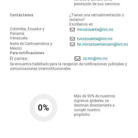
prestación de sus servicios.
Contáctenos
¿Tienes una retroalimentación o
reclamo?
Escríbenos en:
Colombia, Ecuador y
mivozcuenta@nrc.no
Panamá:
Venezuela:
tuvozcuenta@nrc.no
Norte de Centroamérica y
hn.mivozcuentancam@nrc.no
México:
Para notificaciones
El correo:
co.nrc@nrc.no
Se encuentra habilitado para la recepción de notificaciones judiciales y
comunicaciones interinstitucionales.
Más de 90% de nuestros
ingresos globales se
0
%
destinan directamente a
cumplir nuestro
propósito.