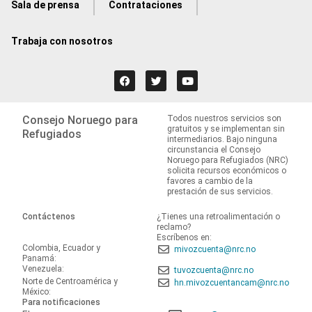
Sala de prensa
Contrataciones
Trabaja con nosotros
Consejo Noruego para
Todos nuestros servicios son
gratuitos y se implementan sin
Refugiados
intermediarios. Bajo ninguna
circunstancia el Consejo
Noruego para Refugiados (NRC)
solicita recursos económicos o
favores a cambio de la
prestación de sus servicios.
Contáctenos
¿Tienes una retroalimentación o
reclamo?
Escríbenos en:
Colombia, Ecuador y
mivozcuenta@nrc.no
Panamá:
Venezuela:
tuvozcuenta@nrc.no
Norte de Centroamérica y
hn.mivozcuentancam@nrc.no
México:
Para notificaciones