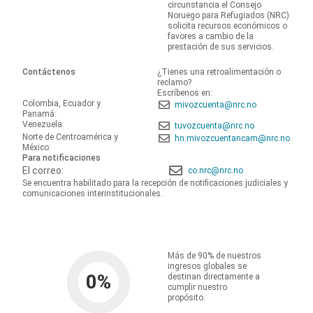
circunstancia el Consejo
Noruego para Refugiados (NRC)
solicita recursos económicos o
favores a cambio de la
prestación de sus servicios.
Contáctenos
¿Tienes una retroalimentación o
reclamo?
Escríbenos en:
Colombia, Ecuador y
mivozcuenta@nrc.no
Panamá:
Venezuela:
tuvozcuenta@nrc.no
Norte de Centroamérica y
hn.mivozcuentancam@nrc.no
México:
Para notificaciones
El correo:
co.nrc@nrc.no
Se encuentra habilitado para la recepción de notificaciones judiciales y
comunicaciones interinstitucionales.
Más de 90% de nuestros
ingresos globales se
0
%
destinan directamente a
cumplir nuestro
propósito.