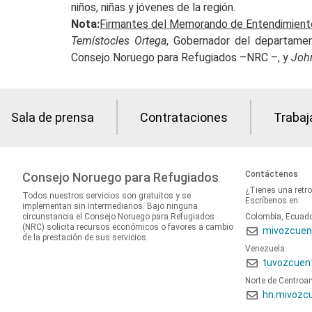
niños, niñas y jóvenes de la región.
Nota:
Firmantes del Memorando de Entendimient
Temístocles Ortega
, Gobernador del departame
Consejo Noruego para Refugiados –NRC –, y
John
Sala de prensa
Contrataciones
Trabaj
Contáctenos
Consejo Noruego para Refugiados
¿Tienes una retr
Todos nuestros servicios son gratuitos y se
Escríbenos en:
implementan sin intermediarios. Bajo ninguna
circunstancia el Consejo Noruego para Refugiados
Colombia, Ecuad
(NRC) solicita recursos económicos o favores a cambio
mivozcuen
de la prestación de sus servicios.
Venezuela:
tuvozcuen
Norte de Centroa
hn.mivozc