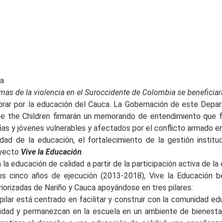
ca
imas de la violencia en el Suroccidente de Colombia se beneficia
ebrar por la educación del Cauca. La Gobernación de este Depa
the Children firmarán un memorando de entendimiento que fort
ñas y jóvenes vulnerables y afectados por el conflicto armado e
dad de la educación, el fortalecimiento de la gestión instit
oyecto
Vive la Educación
.
 la educación de calidad a partir de la participación activa de l
s cinco años de ejecución (2013-2018), Vive la Educación ben
riorizadas de Nariño y Cauca apoyándose en tres pilares:
 pilar está centrado en facilitar y construir con la comunidad ed
lidad y permanezcan en la escuela en un ambiente de bienesta