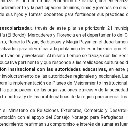
rantizar el derecho a una educación de calidad, una enseñanz
deramiento y la participación de niños, niñas y jóvenes en sus
 de sus hijos y formar docentes para fortalecer sus prácticas 
sescolarizada
,a través de este pilar se priorizarán 21 muni
Patía (El Bordó), Mercaderes y Florencia en el departamento del C
rro, Roberto Payán, Barbacoas y Magüi Payán en el departamento 
lizados para identificar a la población desescolarizada, con el 
tivación y nivelación. Al mismo tiempo se trabaja con las Secr
educativa pertinente y que responde a las realidades culturales
ión institucional con las autoridades educativas,
en este p
 involucramiento de las autoridades regionales y nacionales. La
 para la implementación de Planes de Mejoramiento Institucional
a participación de las organizaciones étnicas y de la sociedad ci
to cultural y de las problemáticas de la región para acercar lo
r el Ministerio de Relaciones Exteriores, Comercio y Desarr
ntación con el apoyo del Consejo Noruego para Refugiados –
endimiento reafirman su compromiso e interés de sumar esfuer