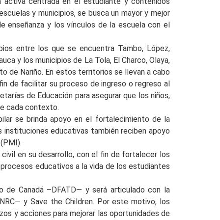
a activa centrada en el estudiante y contenidos
 escuelas y municipios, se busca un mayor y mejor
de enseñanza y los vínculos de la escuela con el
cipios entre los que se encuentra Tambo, López,
auca y los municipios de La Tola, El Charco, Olaya,
de Nariño. En estos territorios se llevan a cabo
fin de facilitar su proceso de ingreso o regreso al
etarías de Educación para asegurar que los niños,
 de cada contexto.
ilar se brinda apoyo en el fortalecimiento de la
s instituciones educativas también reciben apoyo
 (PMI).
vil en su desarrollo, con el fin de fortalecer los
s procesos educativos a la vida de los estudiantes
ollo de Canadá –DFATD— y será articulado con la
NRC— y Save the Children. Por este motivo, los
zos y acciones para mejorar las oportunidades de