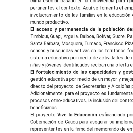
clima escolar basado en la convivencia para ga
pertinentes al contexto. Aquí se fomenta el empo
involucramiento de las familias en la educación
mundo productivo.
El acceso y permanencia de la población de
Timbiquí, Guapi, Argelia, Balboa, Bolívar, Sucre, 
Santa Bárbara, Mosquera, Tumaco, Francisco Piza
censos y búsquedas activas en los territorios foca
sistema educativo por medio de actividades de mo
niñas y jóvenes identificados reciban una oferta 
El fortalecimiento de las capacidades y gest
gestión educativa por medio de un mayor y mejor
directo del proyecto, de Secretarías y Alcaldías
Adicionalmente, para el proyecto es fundamental l
procesos etno-educativos, la inclusión del contex
beneficiarios.
El proyecto
Vive la Educación
esfinanciado po
Gobernación de Cauca para asegurar su impleme
representantes en la firma del memorando de ent