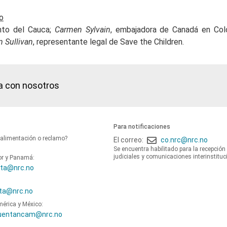
o
nto del Cauca;
Carmen Sylvain
, embajadora de Canadá en Co
 Sullivan
, representante legal de Save the Children.
a con nosotros
Para notificaciones
oalimentación o reclamo?
El correo:
co.nrc@nrc.no
Se encuentra habilitado para la recepción
judiciales y comunicaciones interinstituc
or y Panamá:
ta@nrc.no
ta@nrc.no
mérica y México:
uentancam@nrc.no