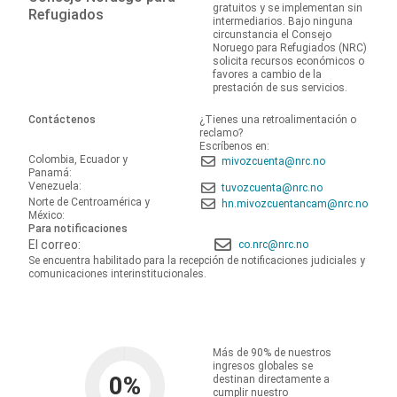
gratuitos y se implementan sin
Refugiados
intermediarios. Bajo ninguna
circunstancia el Consejo
Noruego para Refugiados (NRC)
solicita recursos económicos o
favores a cambio de la
prestación de sus servicios.
Contáctenos
¿Tienes una retroalimentación o
reclamo?
Escríbenos en:
Colombia, Ecuador y
mivozcuenta@nrc.no
Panamá:
Venezuela:
tuvozcuenta@nrc.no
Norte de Centroamérica y
hn.mivozcuentancam@nrc.no
México:
Para notificaciones
El correo:
co.nrc@nrc.no
Se encuentra habilitado para la recepción de notificaciones judiciales y
comunicaciones interinstitucionales.
Más de 90% de nuestros
ingresos globales se
0
%
destinan directamente a
cumplir nuestro