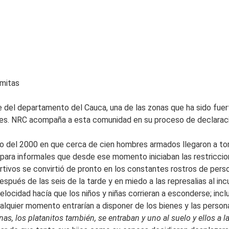
omitas
te del departamento del Cauca, una de las zonas que ha sido fue
ales. NRC acompaña a esta comunidad en su proceso de declara
o del 2000 en que cerca de cien hombres armados llegaron a tom
 para informales que desde ese momento iniciaban las restriccio
portivos se convirtió de pronto en los constantes rostros de pe
espués de las seis de la tarde y en miedo a las represalias al in
locidad hacía que los niños y niñas corrieran a esconderse; incl
lquier momento entrarían a disponer de los bienes y las personas
inas, los platanitos también, se entraban y uno al suelo y ellos a 