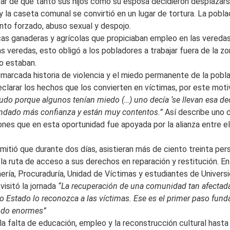
esar de que tanto sus hijos como su esposa decidieron desplazars
la caseta comunal se convirtió en un lugar de tortura. La poblac
nto forzado, abuso sexual y despojo.
incas ganaderas y agrícolas que propiciaban empleo en las vered
veredas, esto obligó a los pobladores a trabajar fuera de la zon
no estaban.
 marcada historia de violencia y el miedo permanente de la pob
clarar los hechos que los convierten en víctimas, por este moti
pudo porque algunos tenían miedo (…) uno decía ‘se llevan esa dec
brindado más confianza y están muy contentos.”
Así describe uno d
ones que en esta oportunidad fue apoyada por la alianza entre 
rmitió que durante dos días, asistieran más de ciento treinta pe
 la ruta de acceso a sus derechos en reparación y restitución. E
ería, Procuraduría, Unidad de Víctimas y estudiantes de Univers
visitó la jornada
“La recuperación de una comunidad tan afectada
o Estado lo reconozca a las víctimas. Ese es el primer paso fun
endo enormes”
 falta de educación, empleo y la reconstrucción cultural hasta