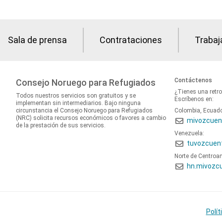
Sala de prensa
Contrataciones
Trabaj
Contáctenos
Consejo Noruego para Refugiados
¿Tienes una retr
Todos nuestros servicios son gratuitos y se
Escríbenos en:
implementan sin intermediarios. Bajo ninguna
circunstancia el Consejo Noruego para Refugiados
Colombia, Ecuad
(NRC) solicita recursos económicos o favores a cambio
mivozcuen
de la prestación de sus servicios.
Venezuela:
tuvozcuen
Norte de Centroa
hn.mivozc
Polít