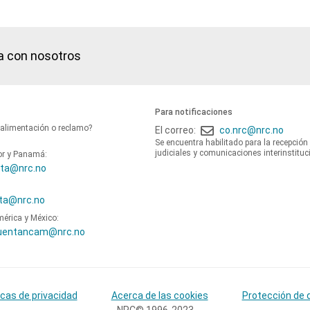
a con nosotros
Para notificaciones
oalimentación o reclamo?
El correo:
co.nrc@nrc.no
Se encuentra habilitado para la recepción
judiciales y comunicaciones interinstituc
or y Panamá:
ta@nrc.no
ta@nrc.no
mérica y México:
uentancam@nrc.no
icas de privacidad
Acerca de las cookies
Protección de 