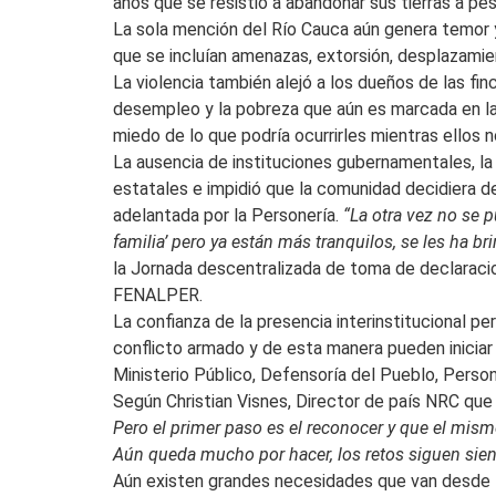
años que se resistió a abandonar sus tierras a p
La sola mención del Río Cauca aún genera temor y 
que se incluían amenazas, extorsión, desplazamie
La violencia también alejó a los dueños de las f
desempleo y la pobreza que aún es marcada en las 
miedo de lo que podría ocurrirles mientras ellos 
La ausencia de instituciones gubernamentales, la
estatales e impidió que la comunidad decidiera de
adelantada por la Personería.
“La otra vez no se 
familia’ pero ya están más tranquilos, se les ha 
la Jornada descentralizada de toma de declaraci
FENALPER.
La confianza de la presencia interinstitucional pe
conflicto armado y de esta manera pueden iniciar
Ministerio Público, Defensoría del Pueblo, Person
Según Christian Visnes, Director de país NRC que 
Pero el primer paso es el reconocer y que el mism
Aún queda mucho por hacer, los retos siguen si
Aún existen grandes necesidades que van desde la