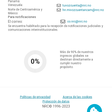
Panamá:
Venezuela:
tuvozcuenta@nrc.no
Norte de Centroamérica y
hn.mivozcuentancam@nrc.no
México:
Para notificaciones
El correo:
co.nrc@nrc.no
Se encuentra habilitado para la recepción de notificaciones judiciales y
comunicaciones interinstitucionales.
Más de 90% de nuestros
ingresos globales se
0
%
destinan directamente a
cumplir nuestro
propósito.
Políticas de privacidad
Acerca de las cookies
Protección de datos
NRC© 1996-2023
Cookies