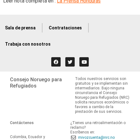
Leer nota completa en :
La Prensa Honduras
Sala de prensa
Contrataciones
Trabaja con nosotros
Consejo Noruego para
Todos nuestros servicios son
gratuitos y se implementan sin
Refugiados
intermediarios. Bajo ninguna
circunstancia el Consejo
Noruego para Refugiados (NRC)
solicita recursos económicos o
favores a cambio de la
prestación de sus servicios.
Contáctenos
¿Tienes una retroalimentación o
reclamo?
Escríbenos en:
Colombia, Ecuador y
mivozcuenta@nrc.no