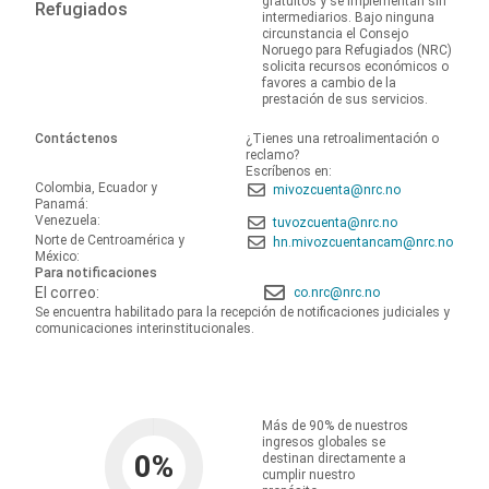
gratuitos y se implementan sin
Refugiados
intermediarios. Bajo ninguna
circunstancia el Consejo
Noruego para Refugiados (NRC)
solicita recursos económicos o
favores a cambio de la
prestación de sus servicios.
Contáctenos
¿Tienes una retroalimentación o
reclamo?
Escríbenos en:
Colombia, Ecuador y
mivozcuenta@nrc.no
Panamá:
Venezuela:
tuvozcuenta@nrc.no
Norte de Centroamérica y
hn.mivozcuentancam@nrc.no
México:
Para notificaciones
El correo:
co.nrc@nrc.no
Se encuentra habilitado para la recepción de notificaciones judiciales y
comunicaciones interinstitucionales.
Más de 90% de nuestros
ingresos globales se
0
%
destinan directamente a
cumplir nuestro