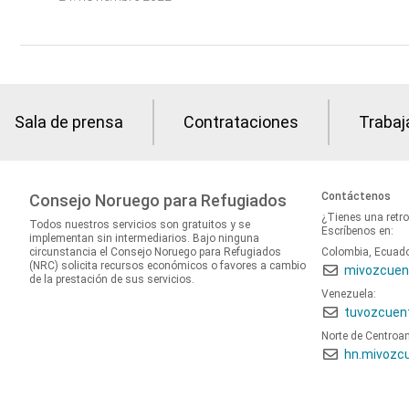
Sala de prensa
Contrataciones
Trabaj
Contáctenos
Consejo Noruego para Refugiados
¿Tienes una retr
Todos nuestros servicios son gratuitos y se
Escríbenos en:
implementan sin intermediarios. Bajo ninguna
circunstancia el Consejo Noruego para Refugiados
Colombia, Ecuad
(NRC) solicita recursos económicos o favores a cambio
mivozcuen
de la prestación de sus servicios.
Venezuela:
tuvozcuen
Norte de Centroa
hn.mivozc