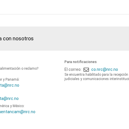
a con nosotros
Para notificaciones
oalimentación o reclamo?
El correo:
co.nrc@nrc.no
Se encuentra habilitado para la recepción
judiciales y comunicaciones interinstituc
or y Panamá:
ta@nrc.no
ta@nrc.no
mérica y México:
uentancam@nrc.no