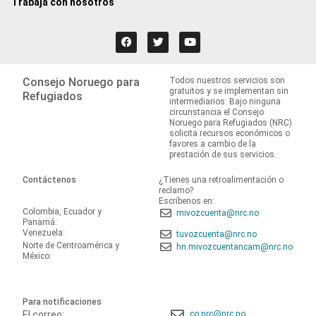
Trabaja con nosotros
Consejo Noruego para
Todos nuestros servicios son
gratuitos y se implementan sin
Refugiados
intermediarios. Bajo ninguna
circunstancia el Consejo
Noruego para Refugiados (NRC)
solicita recursos económicos o
favores a cambio de la
prestación de sus servicios.
Contáctenos
¿Tienes una retroalimentación o
reclamo?
Escríbenos en:
Colombia, Ecuador y
mivozcuenta@nrc.no
Panamá:
Venezuela:
tuvozcuenta@nrc.no
Norte de Centroamérica y
hn.mivozcuentancam@nrc.no
México:
Para notificaciones
El correo:
co.nrc@nrc.no