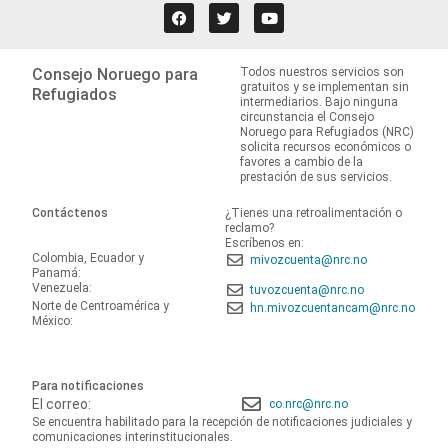
Consejo Noruego para
Todos nuestros servicios son
gratuitos y se implementan sin
Refugiados
intermediarios. Bajo ninguna
circunstancia el Consejo
Noruego para Refugiados (NRC)
solicita recursos económicos o
favores a cambio de la
prestación de sus servicios.
Contáctenos
¿Tienes una retroalimentación o
reclamo?
Escríbenos en:
Colombia, Ecuador y
mivozcuenta@nrc.no
Panamá:
Venezuela:
tuvozcuenta@nrc.no
Norte de Centroamérica y
hn.mivozcuentancam@nrc.no
México:
Para notificaciones
El correo:
co.nrc@nrc.no
Se encuentra habilitado para la recepción de notificaciones judiciales y
comunicaciones interinstitucionales.