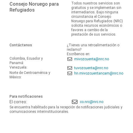
Consejo Noruego para
Todos nuestros servicios son
gratuitos y se implementan sin
Refugiados
intermediarios. Bajo ninguna
circunstancia el Consejo
Noruego para Refugiados (NRC)
solicita recursos económicos o
favores a cambio de la
prestación de sus servicios.
Contáctenos
¿Tienes una retroalimentación o
reclamo?
Escríbenos en:
Colombia, Ecuador y
mivozcuenta@nrc.no
Panamá:
Venezuela:
tuvozcuenta@nrc.no
Norte de Centroamérica y
hn.mivozcuentancam@nrc.no
México:
Para notificaciones
El correo:
co.nrc@nrc.no
Se encuentra habilitado para la recepción de notificaciones judiciales y
comunicaciones interinstitucionales.