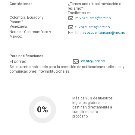
Contáctenos
¿Tienes una retroalimentación o
reclamo?
Escríbenos en:
Colombia, Ecuador y
mivozcuenta@nrc.no
Panamá:
Venezuela:
tuvozcuenta@nrc.no
Norte de Centroamérica y
hn.mivozcuentancam@nrc.no
México:
Para notificaciones
El correo:
co.nrc@nrc.no
Se encuentra habilitado para la recepción de notificaciones judiciales y
comunicaciones interinstitucionales.
Más de 90% de nuestros
ingresos globales se
0
%
destinan directamente a
cumplir nuestro
propósito.