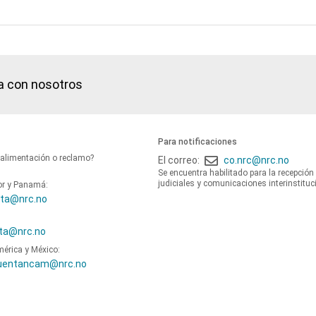
a con nosotros
Para notificaciones
oalimentación o reclamo?
El correo:
co.nrc@nrc.no
Se encuentra habilitado para la recepción
judiciales y comunicaciones interinstituc
or y Panamá:
ta@nrc.no
ta@nrc.no
mérica y México:
uentancam@nrc.no