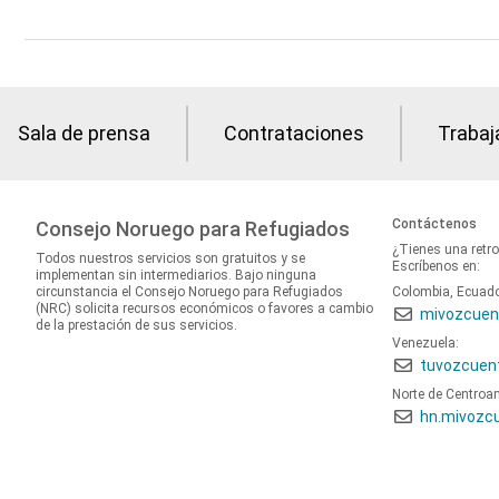
Sala de prensa
Contrataciones
Trabaj
Contáctenos
Consejo Noruego para Refugiados
¿Tienes una retr
Todos nuestros servicios son gratuitos y se
Escríbenos en:
implementan sin intermediarios. Bajo ninguna
circunstancia el Consejo Noruego para Refugiados
Colombia, Ecuad
(NRC) solicita recursos económicos o favores a cambio
mivozcuen
de la prestación de sus servicios.
Venezuela:
tuvozcuen
Norte de Centroa
hn.mivozc