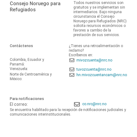
Consejo Noruego para
Todos nuestros servicios son
gratuitos y se implementan sin
Refugiados
intermediarios. Bajo ninguna
circunstancia el Consejo
Noruego para Refugiados (NRC)
solicita recursos económicos o
favores a cambio de la
prestación de sus servicios.
Contáctenos
¿Tienes una retroalimentación o
reclamo?
Escríbenos en:
Colombia, Ecuador y
mivozcuenta@nrc.no
Panamá:
Venezuela:
tuvozcuenta@nrc.no
Norte de Centroamérica y
hn.mivozcuentancam@nrc.no
México:
Para notificaciones
El correo:
co.nrc@nrc.no
Se encuentra habilitado para la recepción de notificaciones judiciales y
comunicaciones interinstitucionales.