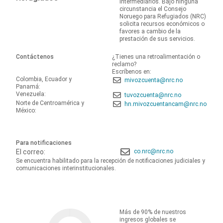
intermediarios. Bajo ninguna
circunstancia el Consejo
Noruego para Refugiados (NRC)
solicita recursos económicos o
favores a cambio de la
prestación de sus servicios.
Contáctenos
¿Tienes una retroalimentación o
reclamo?
Escríbenos en:
Colombia, Ecuador y
mivozcuenta@nrc.no
Panamá:
Venezuela:
tuvozcuenta@nrc.no
Norte de Centroamérica y
hn.mivozcuentancam@nrc.no
México:
Para notificaciones
El correo:
co.nrc@nrc.no
Se encuentra habilitado para la recepción de notificaciones judiciales y
comunicaciones interinstitucionales.
Más de 90% de nuestros
ingresos globales se