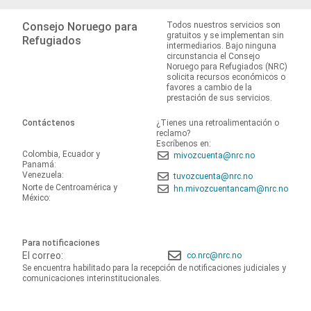
Consejo Noruego para
Todos nuestros servicios son
gratuitos y se implementan sin
Refugiados
intermediarios. Bajo ninguna
circunstancia el Consejo
Noruego para Refugiados (NRC)
solicita recursos económicos o
favores a cambio de la
prestación de sus servicios.
Contáctenos
¿Tienes una retroalimentación o
reclamo?
Escríbenos en:
Colombia, Ecuador y
mivozcuenta@nrc.no
Panamá:
Venezuela:
tuvozcuenta@nrc.no
Norte de Centroamérica y
hn.mivozcuentancam@nrc.no
México:
Para notificaciones
El correo:
co.nrc@nrc.no
Se encuentra habilitado para la recepción de notificaciones judiciales y
comunicaciones interinstitucionales.