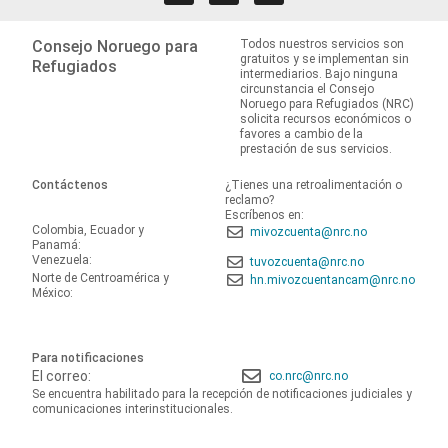
Consejo Noruego para
Todos nuestros servicios son
gratuitos y se implementan sin
Refugiados
intermediarios. Bajo ninguna
circunstancia el Consejo
Noruego para Refugiados (NRC)
solicita recursos económicos o
favores a cambio de la
prestación de sus servicios.
Contáctenos
¿Tienes una retroalimentación o
reclamo?
Escríbenos en:
Colombia, Ecuador y
mivozcuenta@nrc.no
Panamá:
Venezuela:
tuvozcuenta@nrc.no
Norte de Centroamérica y
hn.mivozcuentancam@nrc.no
México:
Para notificaciones
El correo:
co.nrc@nrc.no
Se encuentra habilitado para la recepción de notificaciones judiciales y
comunicaciones interinstitucionales.