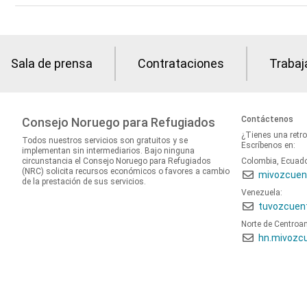
Sala de prensa
Contrataciones
Trabaj
Contáctenos
Consejo Noruego para Refugiados
¿Tienes una retr
Todos nuestros servicios son gratuitos y se
Escríbenos en:
implementan sin intermediarios. Bajo ninguna
circunstancia el Consejo Noruego para Refugiados
Colombia, Ecuad
(NRC) solicita recursos económicos o favores a cambio
mivozcuen
de la prestación de sus servicios.
Venezuela:
tuvozcuen
Norte de Centroa
hn.mivozc