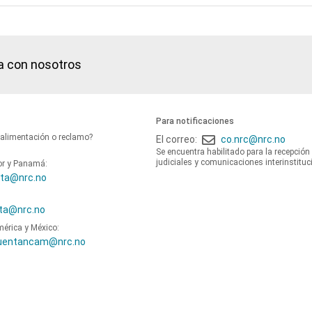
a con nosotros
Para notificaciones
oalimentación o reclamo?
El correo:
co.nrc@nrc.no
Se encuentra habilitado para la recepción
judiciales y comunicaciones interinstituc
or y Panamá:
ta@nrc.no
ta@nrc.no
mérica y México:
uentancam@nrc.no