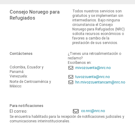
Consejo Noruego para
Todos nuestros servicios son
gratuitos y se implementan sin
Refugiados
intermediarios. Bajo ninguna
circunstancia el Consejo
Noruego para Refugiados (NRC)
solicita recursos económicos o
favores a cambio de la
prestación de sus servicios.
Contáctenos
¿Tienes una retroalimentación o
reclamo?
Escríbenos en:
Colombia, Ecuador y
mivozcuenta@nrc.no
Panamá:
Venezuela:
tuvozcuenta@nrc.no
Norte de Centroamérica y
hn.mivozcuentancam@nrc.no
México:
Para notificaciones
El correo:
co.nrc@nrc.no
Se encuentra habilitado para la recepción de notificaciones judiciales y
comunicaciones interinstitucionales.