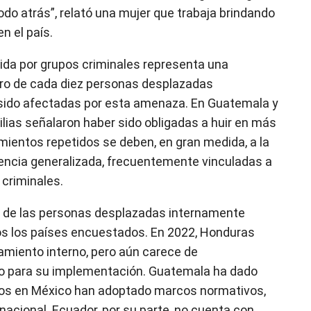
odo atrás”, relató una mujer que trabaja brindando
n el país.
cida por grupos criminales representa una
tro de cada diez personas desplazadas
sido afectadas por esta amenaza. En Guatemala y
lias señalaron haber sido obligadas a huir en más
ientos repetidos se deben, en gran medida, a la
olencia generalizada, frecuentemente vinculadas a
 criminales.
al de las personas desplazadas internamente
dos los países encuestados. En 2022, Honduras
amiento interno, pero aún carece de
to para su implementación. Guatemala ha dado
ados en México han adoptado marcos normativos,
 nacional. Ecuador, por su parte, no cuenta con