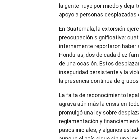
la gente huye por miedo y deja t
apoyo a personas desplazadas e
En Guatemala, la extorsión ejer
preocupación significativa: cua
internamente reportaron haber 
Honduras, dos de cada diez fami
de una ocasión. Estos desplazam
inseguridad persistente y la vi
la presencia continua de grupos
La falta de reconocimiento leg
agrava aún más la crisis en to
promulgó una ley sobre desplaz
reglamentación y financiamien
pasos iniciales, y algunos est
aunque el país sigue sin una ley