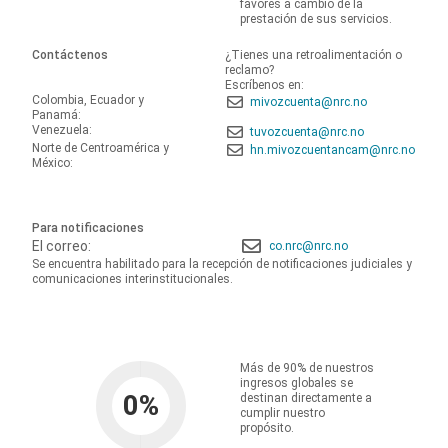
favores a cambio de la
prestación de sus servicios.
Contáctenos
¿Tienes una retroalimentación o
reclamo?
Escríbenos en:
Colombia, Ecuador y
mivozcuenta@nrc.no
Panamá:
Venezuela:
tuvozcuenta@nrc.no
Norte de Centroamérica y
hn.mivozcuentancam@nrc.no
México:
Para notificaciones
El correo:
co.nrc@nrc.no
Se encuentra habilitado para la recepción de notificaciones judiciales y
comunicaciones interinstitucionales.
Más de 90% de nuestros
ingresos globales se
0
%
destinan directamente a
cumplir nuestro
propósito.