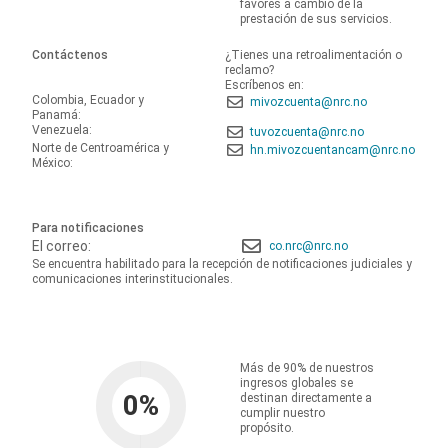
favores a cambio de la
prestación de sus servicios.
Contáctenos
¿Tienes una retroalimentación o
reclamo?
Escríbenos en:
Colombia, Ecuador y
mivozcuenta@nrc.no
Panamá:
Venezuela:
tuvozcuenta@nrc.no
Norte de Centroamérica y
hn.mivozcuentancam@nrc.no
México:
Para notificaciones
El correo:
co.nrc@nrc.no
Se encuentra habilitado para la recepción de notificaciones judiciales y
comunicaciones interinstitucionales.
Más de 90% de nuestros
ingresos globales se
0
%
destinan directamente a
cumplir nuestro
propósito.