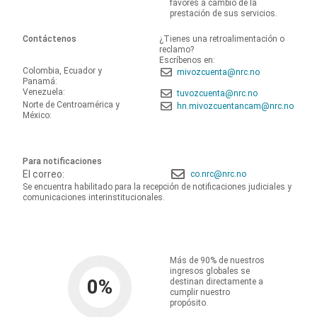
favores a cambio de la
prestación de sus servicios.
Contáctenos
¿Tienes una retroalimentación o
reclamo?
Escríbenos en:
Colombia, Ecuador y
mivozcuenta@nrc.no
Panamá:
Venezuela:
tuvozcuenta@nrc.no
Norte de Centroamérica y
hn.mivozcuentancam@nrc.no
México:
Para notificaciones
El correo:
co.nrc@nrc.no
Se encuentra habilitado para la recepción de notificaciones judiciales y
comunicaciones interinstitucionales.
Más de 90% de nuestros
ingresos globales se
0
%
destinan directamente a
cumplir nuestro
propósito.