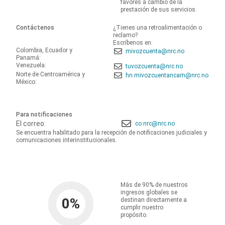
favores a cambio de la
prestación de sus servicios.
Contáctenos
¿Tienes una retroalimentación o
reclamo?
Escríbenos en:
Colombia, Ecuador y
mivozcuenta@nrc.no
Panamá:
Venezuela:
tuvozcuenta@nrc.no
Norte de Centroamérica y
hn.mivozcuentancam@nrc.no
México:
Para notificaciones
El correo:
co.nrc@nrc.no
Se encuentra habilitado para la recepción de notificaciones judiciales y
comunicaciones interinstitucionales.
Más de 90% de nuestros
ingresos globales se
0
%
destinan directamente a
cumplir nuestro
propósito.