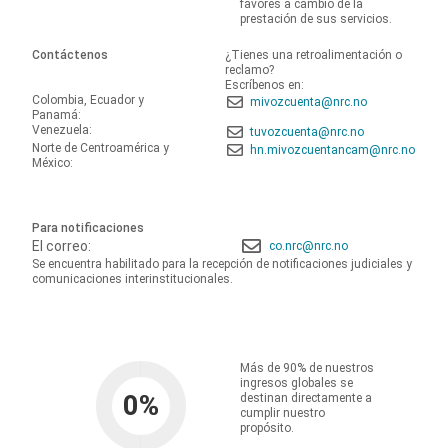
favores a cambio de la
prestación de sus servicios.
Contáctenos
¿Tienes una retroalimentación o
reclamo?
Escríbenos en:
Colombia, Ecuador y
mivozcuenta@nrc.no
Panamá:
Venezuela:
tuvozcuenta@nrc.no
Norte de Centroamérica y
hn.mivozcuentancam@nrc.no
México:
Para notificaciones
El correo:
co.nrc@nrc.no
Se encuentra habilitado para la recepción de notificaciones judiciales y
comunicaciones interinstitucionales.
Más de 90% de nuestros
ingresos globales se
0
%
destinan directamente a
cumplir nuestro
propósito.