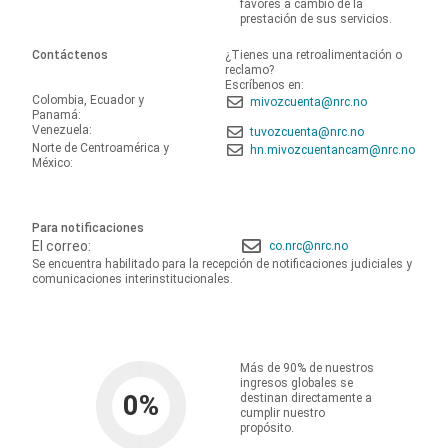
favores a cambio de la
prestación de sus servicios.
Contáctenos
¿Tienes una retroalimentación o
reclamo?
Escríbenos en:
Colombia, Ecuador y
mivozcuenta@nrc.no
Panamá:
Venezuela:
tuvozcuenta@nrc.no
Norte de Centroamérica y
hn.mivozcuentancam@nrc.no
México:
Para notificaciones
El correo:
co.nrc@nrc.no
Se encuentra habilitado para la recepción de notificaciones judiciales y
comunicaciones interinstitucionales.
Más de 90% de nuestros
ingresos globales se
0
%
destinan directamente a
cumplir nuestro
propósito.