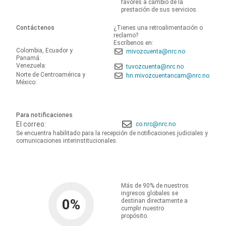
favores a cambio de la
prestación de sus servicios.
Contáctenos
¿Tienes una retroalimentación o
reclamo?
Escríbenos en:
Colombia, Ecuador y
mivozcuenta@nrc.no
Panamá:
Venezuela:
tuvozcuenta@nrc.no
Norte de Centroamérica y
hn.mivozcuentancam@nrc.no
México:
Para notificaciones
El correo:
co.nrc@nrc.no
Se encuentra habilitado para la recepción de notificaciones judiciales y
comunicaciones interinstitucionales.
Más de 90% de nuestros
ingresos globales se
0
%
destinan directamente a
cumplir nuestro
propósito.