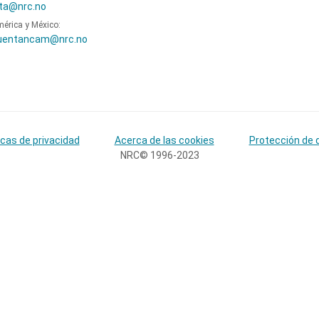
ta@nrc.no
mérica y México:
uentancam@nrc.no
icas de privacidad
Acerca de las cookies
Protección de 
NRC© 1996-2023