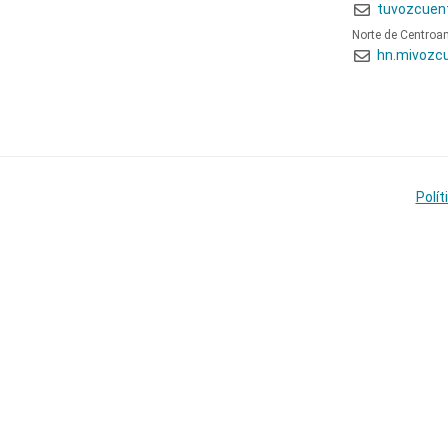
tuvozcuen
Norte de Centroa
hn.mivozc
Polít