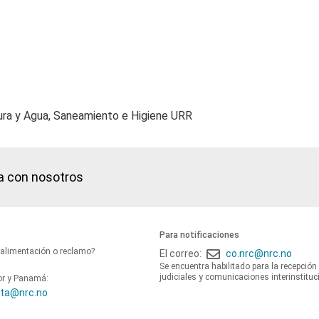
ura y Agua, Saneamiento e Higiene URR
a con nosotros
Para notificaciones
oalimentación o reclamo?
El correo:
co.nrc@nrc.no
Se encuentra habilitado para la recepción
judiciales y comunicaciones interinstituc
or y Panamá:
ta@nrc.no