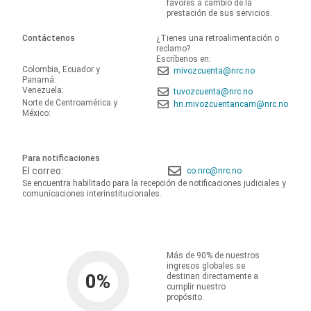
favores a cambio de la
prestación de sus servicios.
Contáctenos
¿Tienes una retroalimentación o
reclamo?
Escríbenos en:
Colombia, Ecuador y
mivozcuenta@nrc.no
Panamá:
Venezuela:
tuvozcuenta@nrc.no
Norte de Centroamérica y
hn.mivozcuentancam@nrc.no
México:
Para notificaciones
El correo:
co.nrc@nrc.no
Se encuentra habilitado para la recepción de notificaciones judiciales y
comunicaciones interinstitucionales.
Más de 90% de nuestros
ingresos globales se
0
%
destinan directamente a
cumplir nuestro
propósito.