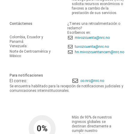
solicita recursos económicos o
favores a cambio de la
prestación de sus servicios.
Contáctenos
¿Tienes una retroalimentación o
reclamo?
Escríbenos en:
Colombia, Ecuador y
mivozcuenta@nrc.no
Panamá:
Venezuela:
tuvozcuenta@nrc.no
Norte de Centroamérica y
hn.mivozcuentancam@nrc.no
México:
Para notificaciones
El correo:
co.nrc@nrc.no
Se encuentra habilitado para la recepción de notificaciones judiciales y
comunicaciones interinstitucionales.
Más de 90% de nuestros
ingresos globales se
0
%
destinan directamente a
cumplir nuestro