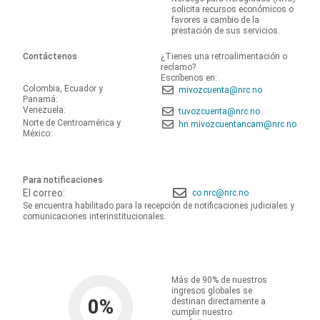
solicita recursos económicos o
favores a cambio de la
prestación de sus servicios.
Contáctenos
¿Tienes una retroalimentación o
reclamo?
Escríbenos en:
Colombia, Ecuador y
mivozcuenta@nrc.no
Panamá:
Venezuela:
tuvozcuenta@nrc.no
Norte de Centroamérica y
hn.mivozcuentancam@nrc.no
México:
Para notificaciones
El correo:
co.nrc@nrc.no
Se encuentra habilitado para la recepción de notificaciones judiciales y
comunicaciones interinstitucionales.
Más de 90% de nuestros
ingresos globales se
0
%
destinan directamente a
cumplir nuestro