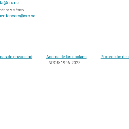
ta@nrc.no
mérica y México:
uentancam@nrc.no
icas de privacidad
Acerca de las cookies
Protección de 
NRC© 1996-2023