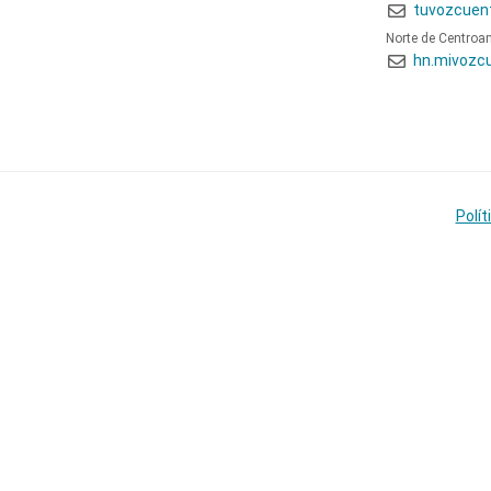
tuvozcuen
Norte de Centroa
hn.mivozc
Polít