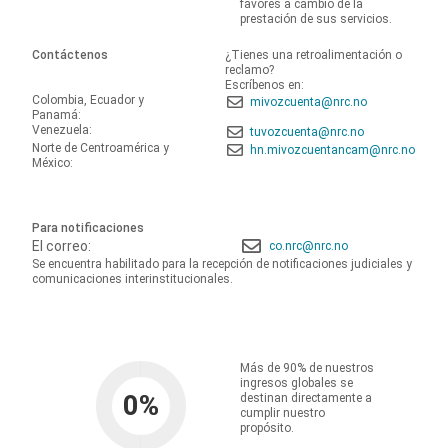
favores a cambio de la
prestación de sus servicios.
Contáctenos
¿Tienes una retroalimentación o
reclamo?
Escríbenos en:
Colombia, Ecuador y
mivozcuenta@nrc.no
Panamá:
Venezuela:
tuvozcuenta@nrc.no
Norte de Centroamérica y
hn.mivozcuentancam@nrc.no
México:
Para notificaciones
El correo:
co.nrc@nrc.no
Se encuentra habilitado para la recepción de notificaciones judiciales y
comunicaciones interinstitucionales.
Más de 90% de nuestros
ingresos globales se
0
%
destinan directamente a
cumplir nuestro
propósito.