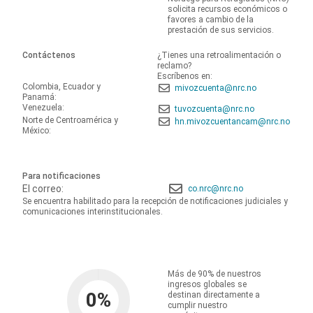
solicita recursos económicos o
favores a cambio de la
prestación de sus servicios.
Contáctenos
¿Tienes una retroalimentación o
reclamo?
Escríbenos en:
Colombia, Ecuador y
mivozcuenta@nrc.no
Panamá:
Venezuela:
tuvozcuenta@nrc.no
Norte de Centroamérica y
hn.mivozcuentancam@nrc.no
México:
Para notificaciones
El correo:
co.nrc@nrc.no
Se encuentra habilitado para la recepción de notificaciones judiciales y
comunicaciones interinstitucionales.
Más de 90% de nuestros
ingresos globales se
0
%
destinan directamente a
cumplir nuestro