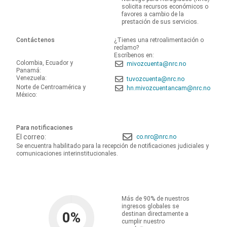
solicita recursos económicos o
favores a cambio de la
prestación de sus servicios.
Contáctenos
¿Tienes una retroalimentación o
reclamo?
Escríbenos en:
Colombia, Ecuador y
mivozcuenta@nrc.no
Panamá:
Venezuela:
tuvozcuenta@nrc.no
Norte de Centroamérica y
hn.mivozcuentancam@nrc.no
México:
Para notificaciones
El correo:
co.nrc@nrc.no
Se encuentra habilitado para la recepción de notificaciones judiciales y
comunicaciones interinstitucionales.
Más de 90% de nuestros
ingresos globales se
0
%
destinan directamente a
cumplir nuestro