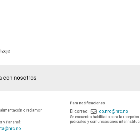
izaje
a con nosotros
Para notificaciones
oalimentación o reclamo?
El correo:
co.nrc@nrc.no
Se encuentra habilitado para la recepción
judiciales y comunicaciones interinstituc
or y Panamá:
ta@nrc.no