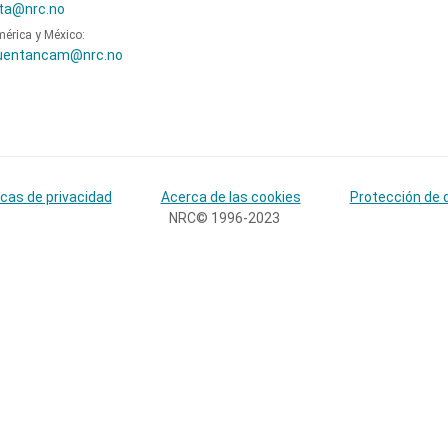
ta@nrc.no
mérica y México:
uentancam@nrc.no
icas de privacidad
Acerca de las cookies
Protección de 
NRC© 1996-2023