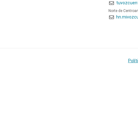
tuvozcuen
Norte de Centroa
hn.mivozc
Polít