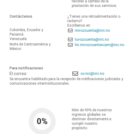
favores a cambio de la
prestación de sus servicios.
Contáctenos
¿Tienes una retroalimentación o
reclamo?
Escríbenos en:
Colombia, Ecuador y
mivozcuenta@nrc.no
Panamá:
Venezuela:
tuvozcuenta@nrc.no
Norte de Centroamérica y
hn.mivozcuentancam@nrc.no
México:
Para notificaciones
El correo:
co.nrc@nrc.no
Se encuentra habilitado para la recepción de notificaciones judiciales y
comunicaciones interinstitucionales.
Más de 90% de nuestros
ingresos globales se
0
%
destinan directamente a
cumplir nuestro
propósito.