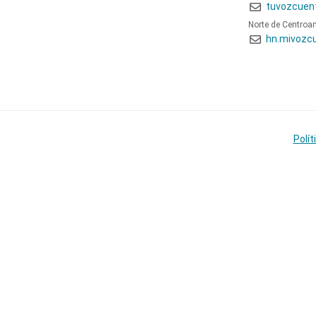
tuvozcuen
Norte de Centroa
hn.mivozc
Polít