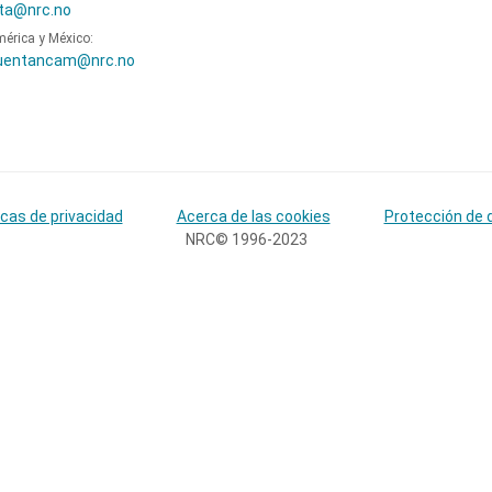
ta@nrc.no
mérica y México:
uentancam@nrc.no
icas de privacidad
Acerca de las cookies
Protección de 
NRC© 1996-2023