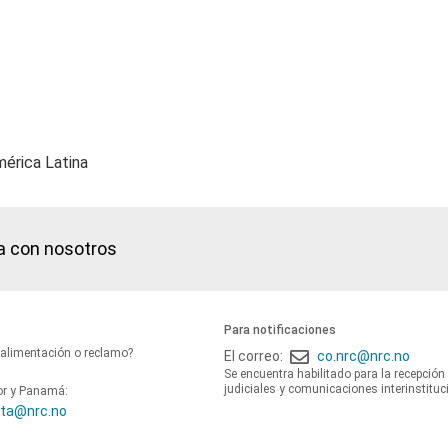
érica Latina
a con nosotros
Para notificaciones
oalimentación o reclamo?
El correo:
co.nrc@nrc.no
Se encuentra habilitado para la recepción
judiciales y comunicaciones interinstituc
or y Panamá:
ta@nrc.no