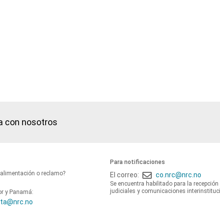
a con nosotros
Para notificaciones
oalimentación o reclamo?
El correo:
co.nrc@nrc.no
Se encuentra habilitado para la recepción
judiciales y comunicaciones interinstituc
or y Panamá:
ta@nrc.no