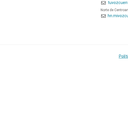
tuvozcuen
Norte de Centroa
hn.mivozc
Polít