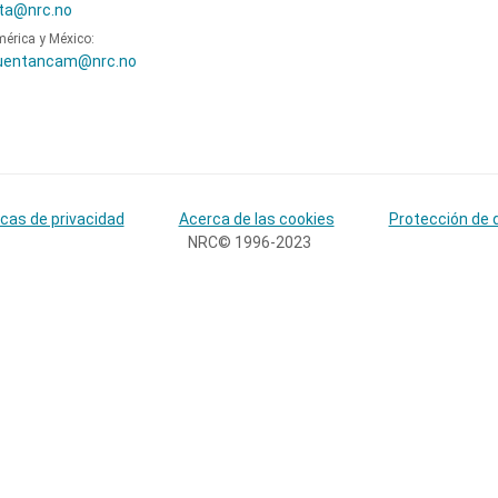
ta@nrc.no
mérica y México:
uentancam@nrc.no
icas de privacidad
Acerca de las cookies
Protección de 
NRC© 1996-2023