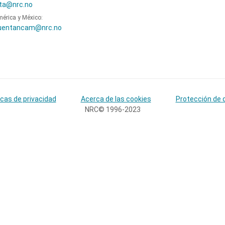
ta@nrc.no
mérica y México:
uentancam@nrc.no
icas de privacidad
Acerca de las cookies
Protección de 
NRC© 1996-2023