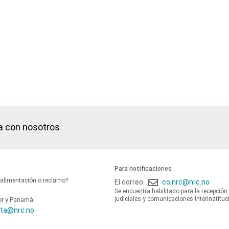
a con nosotros
Para notificaciones
oalimentación o reclamo?
El correo:
co.nrc@nrc.no
Se encuentra habilitado para la recepción
judiciales y comunicaciones interinstituc
or y Panamá:
ta@nrc.no