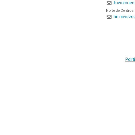
tuvozcuen
Norte de Centroa
hn.mivozc
Polít