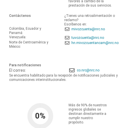
favores a cambio de la
prestación de sus servicios.
Contáctenos
¿Tienes una retroalimentación o
reclamo?
Escríbenos en:
Colombia, Ecuador y
mivozcuenta@nrc.no
Panamá:
Venezuela:
tuvozcuenta@nrc.no
Norte de Centroamérica y
hn.mivozcuentancam@nrc.no
México:
Para notificaciones
El correo:
co.nrc@nrc.no
Se encuentra habilitado para la recepción de notificaciones judiciales y
comunicaciones interinstitucionales.
Más de 90% de nuestros
ingresos globales se
0
%
destinan directamente a
cumplir nuestro
propósito.