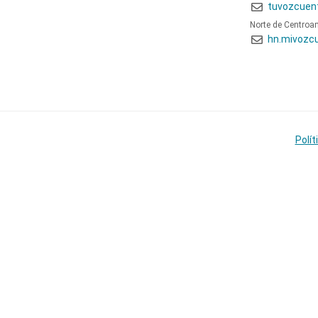
tuvozcuen
Norte de Centroa
hn.mivozc
Polít