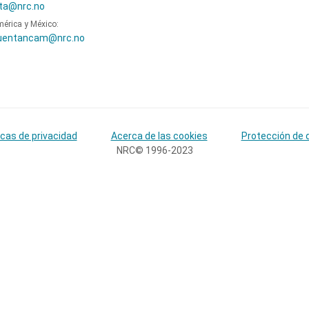
ta@nrc.no
mérica y México:
uentancam@nrc.no
icas de privacidad
Acerca de las cookies
Protección de 
NRC© 1996-2023