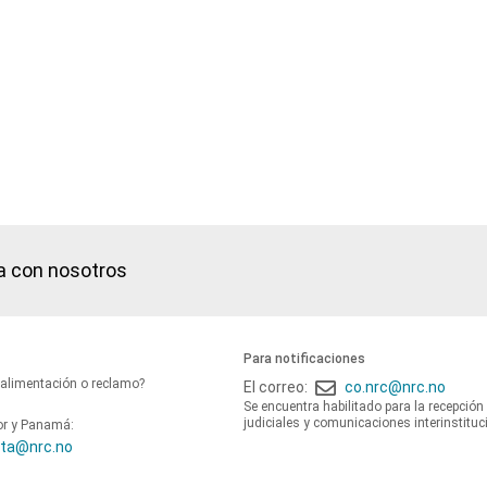
a con nosotros
Para notificaciones
oalimentación o reclamo?
El correo:
co.nrc@nrc.no
Se encuentra habilitado para la recepción
judiciales y comunicaciones interinstituc
or y Panamá:
ta@nrc.no