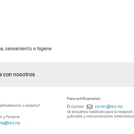
ua, saneamiento e higiene
a con nosotros
Para notificaciones
oalimentación o reclamo?
El correo:
co.nrc@nrc.no
Se encuentra habilitado para la recepción
judiciales y comunicaciones interinstituc
or y Panamá:
ta@nrc.no