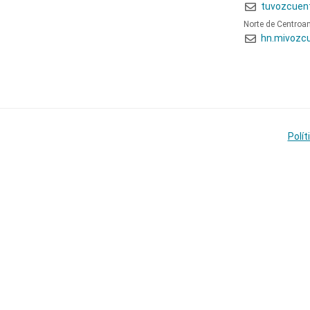
tuvozcuen
Norte de Centroa
hn.mivozc
Polít