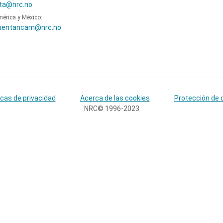
ta@nrc.no
mérica y México:
uentancam@nrc.no
icas de privacidad
Acerca de las cookies
Protección de 
NRC© 1996-2023